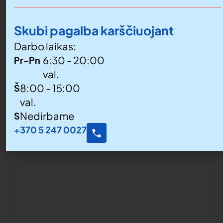
Skubi pagalba karščiuojant
Darbo laikas:
6:30 - 20:00
Pr-Pn
val.
8:00 - 15:00
Š
val.
Nedirbame
S
+370 5 247 0027