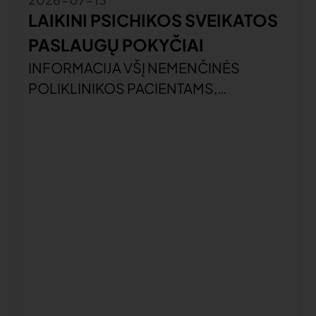
LAIKINI PSICHIKOS SVEIKATOS
PASLAUGŲ POKYČIAI
INFORMACIJA VŠĮ NEMENČINĖS
POLIKLINIKOS PACIENTAMS,
PRISIRAŠIUSIEMS PRIE VŠĮ VILNIAUS
RAJONO POLIKLINIKOS PSICHIKOS
SVEIKATOS CENTRO SU DIENOS
STACIONARU Gerbiami pacientai,
Informuojame, kad gydytojos
psichiatrės Ingos Šeikienės ir gydytojos
vaikų ir paauglių psichiatrės Loretos
Vitkutės-Maigienės atostogų
laikotarpiu, nuo 2026 m. liepos 13 d., dėl
asmens psichikos sveikatos priežiūros
paslaugų kviečiame kreiptis į VŠĮ