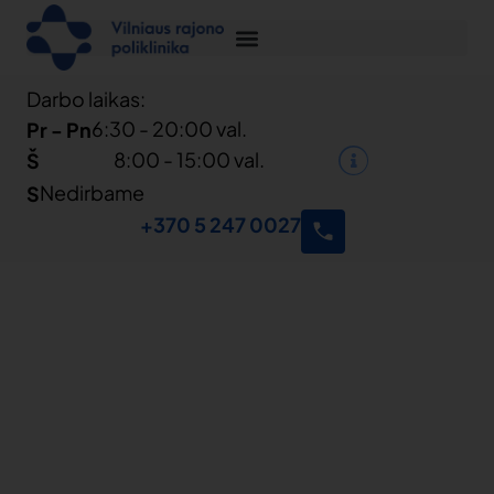
Darbo laikas:
6:30 - 20:00 val.
Pr - Pn
8:00 - 15:00 val.
Š
Nedirbame
S
+370 5 247 0027
Mes
vertiname
Jūsų
pasitikėjimą