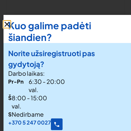
Kuo galime padėti
šiandien?
Norite užsiregistruoti pas
gydytoją?
Darbo laikas:
6:30 - 20:00
Pr-Pn
val.
8:00 - 15:00
Š
val.
Nedirbame
S
+370 5 247 0027