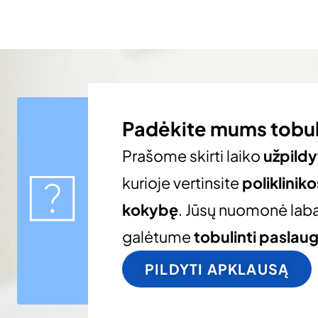
Padėkite mums tobul
Prašome skirti laiko
užpildy
kurioje vertinsite
poliklinik
kokybę
. Jūsų nuomonė laba
galėtume
tobulinti paslau
PILDYTI APKLAUSĄ