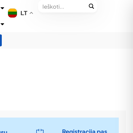
LT
Registracija pas
ūsų