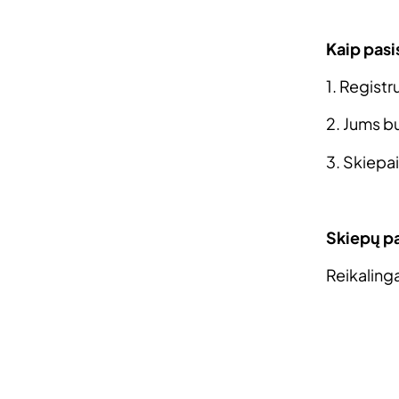
Kaip pasi
1. Regist
2. Jums bu
3. Skiepai
Skiepų 
Reikaling