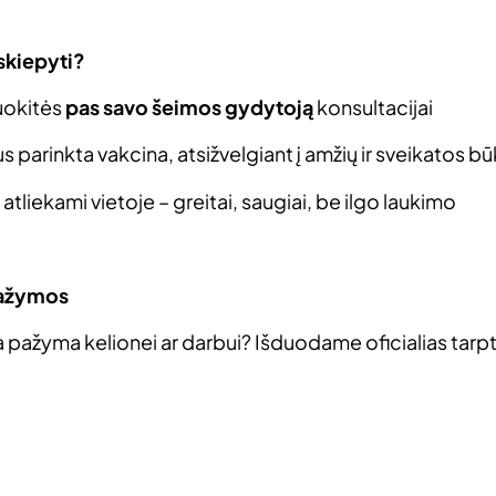
skiepyti?
ruokitės
pas savo šeimos gydytoją
konsultacijai
s parinkta vakcina, atsižvelgiant į amžių ir sveikatos bū
 atliekami vietoje – greitai, saugiai, be ilgo laukimo
pažymos
a pažyma kelionei ar darbui? Išduodame oficialias tarp