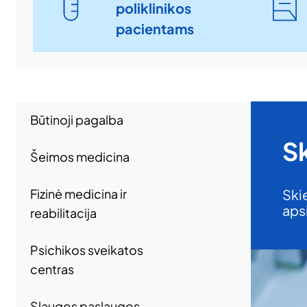
poliklinikos
pacientams
Būtinoji pagalba
S
Šeimos medicina
Fizinė medicina ir
Skie
aps
reabilitacija
Psichikos sveikatos
centras
Slaugos paslaugos