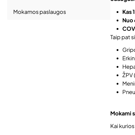
Kas 
Mokamos paslaugos
Nuo 
COVI
Taip pat 
Grip
Erkin
Hepat
ŽPV 
Meni
Pneu
Mokami s
Kai kurio