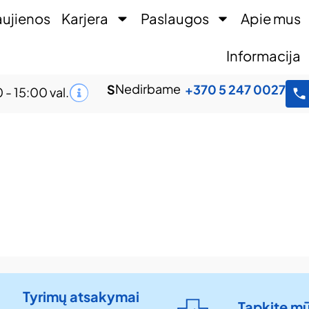
ujienos
Karjera
Paslaugos
Apie mus
Informacija
Nedirbame
S
+370 5 247 0027
 - 15:00 val.
Tyrimų atsakymai
Tapkite m