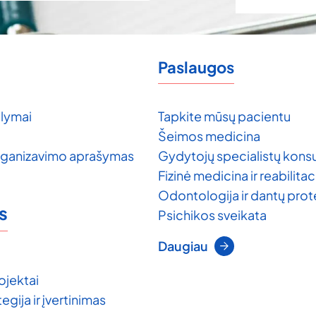
Paslaugos
lymai
Tapkite mūsų pacientu
Šeimos medicina
rganizavimo aprašymas
Gydytojų specialistų konsu
Fizinė medicina ir reabilitac
Odontologija ir dantų pro
s
Psichikos sveikata
Daugiau
ojektai
egija ir įvertinimas