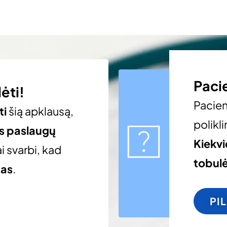
Paci
ėti!
Pacie
ti
šią apklausą,
polikli
os paslaugų
Kiekv
i svarbi, kad
tobulė
gas
.
PI