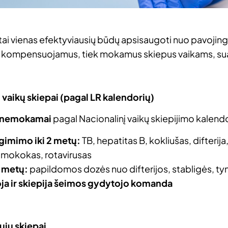
tai vienas efektyviausių būdų apsisaugoti nuo pavojingų 
 kompensuojamus, tiek mokamus skiepus vaikams, suau
 vaikų skiepai (pagal LR kalendorių)
nemokamai
pagal Nacionalinį vaikų skiepijimo kalendo
gimimo iki 2 metų:
TB, hepatitas B, kokliušas, difterija
mokokas, rotavirusas
 metų:
papildomos dozės nuo difterijos, stabligės, t
ja ir skiepija šeimos gydytojo komanda
jų skiepai