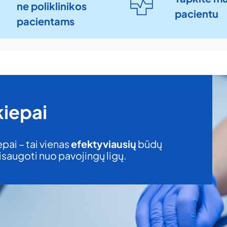
ne poliklinikos
pacientu​
pacientams
kiepai
pai – tai vienas
efektyviausių
būdų
isaugoti nuo pavojingų ligų.