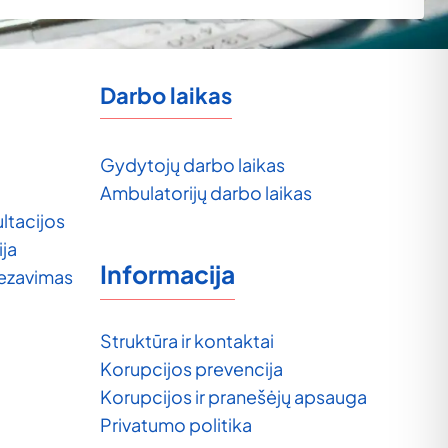
Darbo laikas
Gydytojų darbo laikas
Ambulatorijų darbo laikas
ltacijos
ija
Informacija
tezavimas
Struktūra ir kontaktai
Korupcijos prevencija
Korupcijos ir pranešėjų apsauga
Privatumo politika