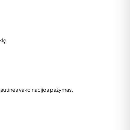
klę
tautines vakcinacijos pažymas.