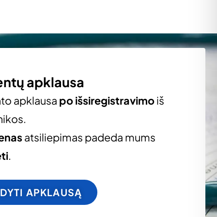
entų apklausa
nto apklausa
po išsiregistravimo
iš
nikos.
ienas
atsiliepimas padeda mums
ti
.
LDYTI APKLAUSĄ