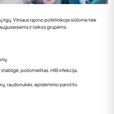
ligų. Vilniaus rajono poliklinikoje siūlome tiek
gusiesiems ir rizikos grupėms.
rių:
, stabligė, poliomielitas, HIB infekcija,
ymų, raudonukės, epideminio parotito