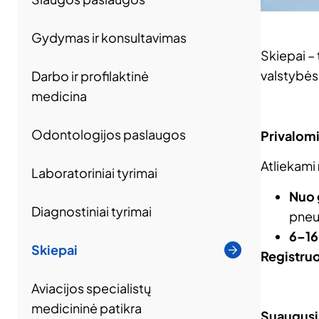
Gydymas ir konsultavimas
Skiepai – 
valstybės
Darbo ir profilaktinė
medicina
Odontologijos paslaugos
Privalomi
Atliekami
Laboratoriniai tyrimai
Nuo 
Diagnostiniai tyrimai
pneu
6–16
Skiepai
Registruo
Aviacijos specialistų
medicininė patikra
Suaugusių