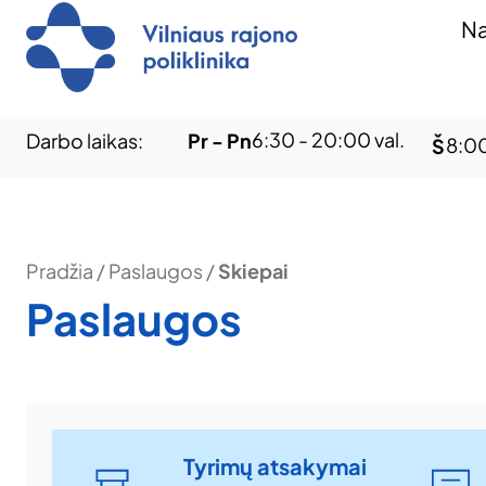
Na
6:30 - 20:00 val.
Darbo laikas:
Pr - Pn
8:00
Š
Pradžia
/
Paslaugos
/
Skiepai
Paslaugos
Tyrimų atsakymai