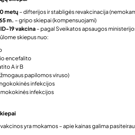
10 metų
– difterijos ir stabligės revakcinacija (nemokam
65 m.
– gripo skiepai (kompensuojami)
D-19 vakcina
– pagal Sveikatos apsaugos ministerij
siūlome skiepus nuo:
o
io encefalito
ito A ir B
(žmogaus papilomos viruso)
ngokokinės infekcijos
mokokinės infekcijos
kiepai
s vakcinos yra mokamos – apie kainas galima pasiteirau