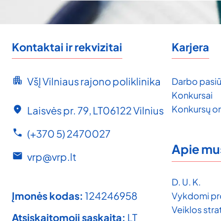
Kontaktai ir rekvizitai
Karjera
VšĮ Vilniaus rajono poliklinika
Darbo pasiū
Konkursai
Konkursų o
Laisvės pr. 79, LT06122 Vilnius
(+370 5) 2470027
Apie mu
vrp@vrp.lt
D. U. K.
Įmonės kodas:
124246958
Vykdomi pr
Veiklos strat
Atsiskaitomoji sąskaita:
LT