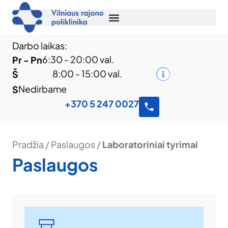
Darbo laikas:
6:30 - 20:00 val.
Pr - Pn
8:00 - 15:00 val.
Š
Nedirbame
S
+370 5 247 0027
Pradžia
/
Paslaugos
/
Laboratoriniai tyrimai
Paslaugos