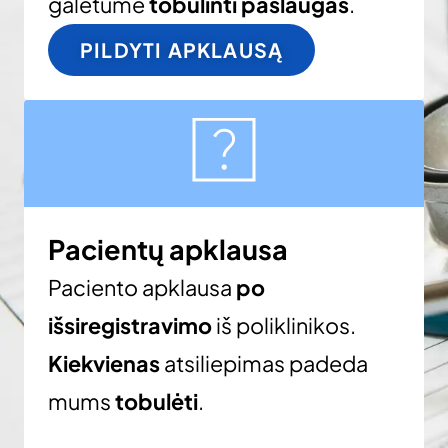
galėtume
tobulinti paslaugas
.
PILDYTI APKLAUSĄ
Pacientų apklausa
Paciento apklausa
po
išsiregistravimo
iš poliklinikos.
Kiekvienas
atsiliepimas padeda
mums
tobulėti
.