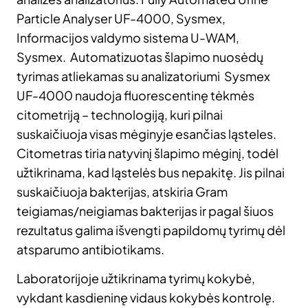
Particle Analyser UF-4000, Sysmex,
Informacijos valdymo sistema U-WAM,
Sysmex. Automatizuotas šlapimo nuosėdų
tyrimas atliekamas su analizatoriumi Sysmex
UF-4000 naudoja fluorescentinę tėkmės
citometriją – technologiją, kuri pilnai
suskaičiuoja visas mėginyje esančias ląsteles.
Citometras tiria natyvinį šlapimo mėginį, todėl
užtikrinama, kad ląstelės bus nepakitę. Jis pilnai
suskaičiuoja bakterijas, atskiria Gram
teigiamas/neigiamas bakterijas ir pagal šiuos
rezultatus galima išvengti papildomų tyrimų dėl
atsparumo antibiotikams.
Laboratorijoje užtikrinama tyrimų kokybė,
vykdant kasdieninę vidaus kokybės kontrolę.