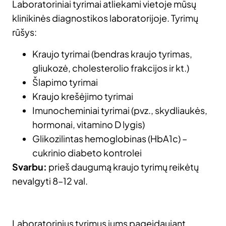
Laboratoriniai tyrimai atliekami vietoje mūsų
klinikinės diagnostikos laboratorijoje. Tyrimų
rūšys:
Kraujo tyrimai (bendras kraujo tyrimas,
gliukozė, cholesterolio frakcijos ir kt.)
Šlapimo tyrimai
Kraujo krešėjimo tyrimai
Imunocheminiai tyrimai (pvz., skydliaukės,
hormonai, vitamino D lygis)
Glikozilintas hemoglobinas (HbA1c) –
cukrinio diabeto kontrolei
Svarbu:
prieš daugumą kraujo tyrimų reikėtų
nevalgyti 8–12 val.
Laboratorinius tyrimus jums pageidaujant