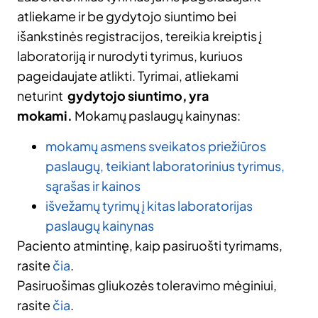
atliekame ir be gydytojo siuntimo bei
išankstinės registracijos, tereikia kreiptis į
laboratoriją ir nurodyti tyrimus, kuriuos
pageidaujate atlikti. Tyrimai, atliekami
neturint
gydytojo siuntimo, yra
mokami.
Mokamų paslaugų kainynas:
mokamų asmens sveikatos priežiūros
paslaugų, teikiant laboratorinius tyrimus,
sąrašas ir kainos
išvežamų tyrimų į kitas laboratorijas
paslaugų kainynas
Paciento atmintinę, kaip pasiruošti tyrimams,
rasite
čia
.
Pasiruošimas gliukozės toleravimo mėginiui,
rasite
čia
.