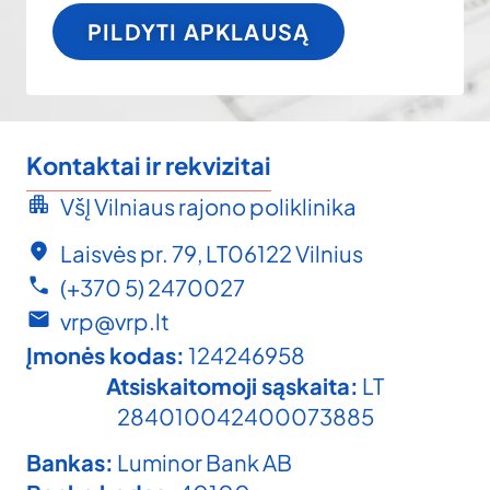
PILDYTI APKLAUSĄ
Kontaktai ir rekvizitai
VšĮ Vilniaus rajono poliklinika
Laisvės pr. 79, LT06122 Vilnius
(+370 5) 2470027
vrp@vrp.lt
Įmonės kodas:
124246958
Atsiskaitomoji sąskaita:
LT
284010042400073885
Bankas:
Luminor Bank AB