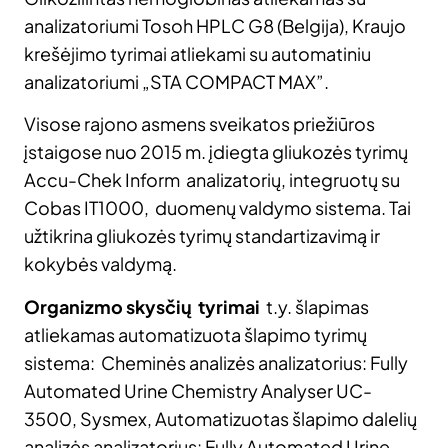
analizatoriumi Tosoh HPLC G8 (Belgija), Kraujo
krešėjimo tyrimai atliekami su automatiniu
analizatoriumi „STA COMPACT MAX”.
Visose rajono asmens sveikatos priežiūros
įstaigose nuo 2015 m. įdiegta gliukozės tyrimų
Accu-Chek Inform analizatorių, integruotų su
Cobas IT1000, duomenų valdymo sistema. Tai
užtikrina gliukozės tyrimų standartizavimą ir
kokybės valdymą.
Organizmo skysčių tyrimai
t.y. šlapimas
atliekamas automatizuota šlapimo tyrimų
sistema: Cheminės analizės analizatorius: Fully
Automated Urine Chemistry Analyser UC-
3500, Sysmex, Automatizuotas šlapimo dalelių
analizės analizatorius: Fully Automated Urine