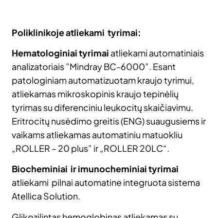
Poliklinikoje atliekami tyrimai:
Hematologiniai tyrimai
atliekami automatiniais
analizatoriais ”Mindray BC-6000”. Esant
patologiniam automatizuotam kraujo tyrimui,
atliekamas mikroskopinis kraujo tepinėlių
tyrimas su diferenciniu leukocitų skaičiavimu.
Eritrocitų nusėdimo greitis (ENG) suaugusiems ir
vaikams atliekamas automatiniu matuokliu
„ROLLER – 20 plus” ir „ROLLER 20LC“.
Biocheminiai ir imunocheminiai tyrimai
atliekami pilnai automatine integruota sistema
Atellica Solution.
Glikozilintas hemoglobinas atliekamas su