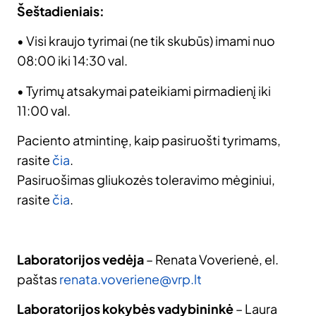
Šeštadieniais:
• Visi kraujo tyrimai (ne tik skubūs) imami nuo
08:00 iki 14:30 val.
• Tyrimų atsakymai pateikiami pirmadienį iki
11:00 val.
Paciento atmintinę, kaip pasiruošti tyrimams,
rasite
čia
.
Pasiruošimas gliukozės toleravimo mėginiui,
rasite
čia
.
Laboratorijos vedėja
–
Renata Voverienė
, el.
paštas
renata.voveriene@vrp.lt
Laboratorijos kokybės vadybininkė
– Laura