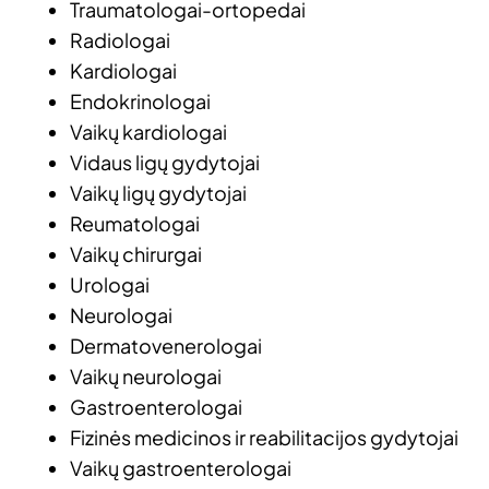
Traumatologai-ortopedai​
Radiologai​
Kardiologai​
Endokrinologai​
Vaikų kardiologai​
Vidaus ligų gydytojai​
Vaikų ligų gydytojai​
Reumatologai​
Vaikų chirurgai​
Urologai
Neurologai​
Dermatovenerologai​
Vaikų neurologai​
Gastroenterologai​
Fizinės medicinos ir reabilitacijos gydytojai​
Vaikų gastroenterologai​