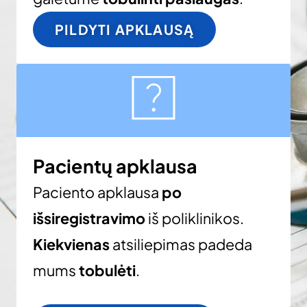
PILDYTI APKLAUSĄ
Pacientų apklausa
Paciento apklausa
po
išsiregistravimo
iš poliklinikos.
Kiekvienas
atsiliepimas padeda
mums
tobulėti
.