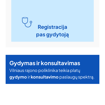
Registracija
pas gydytoją
Gydymas ir konsultavimas
Vilniaus rajono poliklinika teikia platų
gydymo
ir
konsultavimo
paslaugų spektrą.