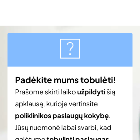
Padėkite mums tobulėti!
Prašome skirti laiko
užpildyti
šią
apklausą, kurioje vertinsite
poliklinikos paslaugų kokybę
.
Jūsų nuomonė labai svarbi, kad
galėtume
tobulinti paslaugas
.