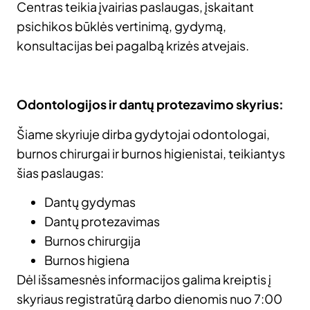
Centras teikia įvairias paslaugas, įskaitant
psichikos būklės vertinimą, gydymą,
konsultacijas bei pagalbą krizės atvejais.
Odontologijos ir dantų protezavimo skyrius:
Šiame skyriuje dirba gydytojai odontologai,
burnos chirurgai ir burnos higienistai, teikiantys
šias paslaugas:​
Dantų gydymas​
Dantų protezavimas​
Burnos chirurgija​
Burnos higiena
Dėl išsamesnės informacijos galima kreiptis į
skyriaus registratūrą darbo dienomis nuo 7:00