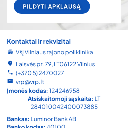
PILDYTI APKLAUSĄ
Kontaktai ir rekvizitai
VšĮ Vilniaus rajono poliklinika
Laisvės pr. 79, LT06122 Vilnius
(+370 5) 2470027
vrp@vrp.lt
Įmonės kodas:
124246958
Atsiskaitomoji sąskaita:
LT
284010042400073885
Bankas:
Luminor Bank AB
Banko kodas:
40100