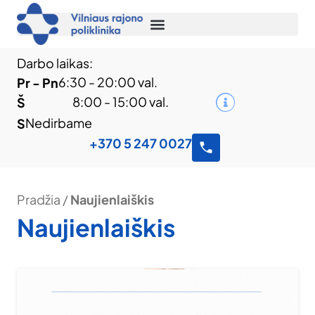
Darbo laikas:
6:30 - 20:00 val.
Pr - Pn
8:00 - 15:00 val.
Š
Nedirbame
S
+370 5 247 0027
Pradžia
/
Naujienlaiškis
Naujienlaiškis