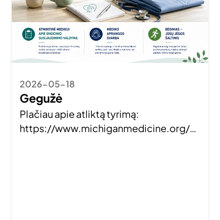
2026-05-18
Gegužė
Plačiau apie atliktą tyrimą:
https://www.michiganmedicine.org/h
ealth-lab/what-doctors-wear-really-
does-matter-patients Šaltiniai:
https://www.who.int/publications/i/ite
m/978924000392https://www.apa.or
g/ed/precollege/psn/2021/01/enhanci
ng-mental-well-