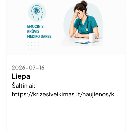
2026-07-16
Liepa
Šaltiniai:
https://krizesiveikimas.lt/naujienos/kri
ze-po-krizes-psichologai-pataria-
kaip-nepasiduoti-chroniskam-stresui/
https://pagalbasau.lt/wp-
content/uploads/2026/01/Doing-