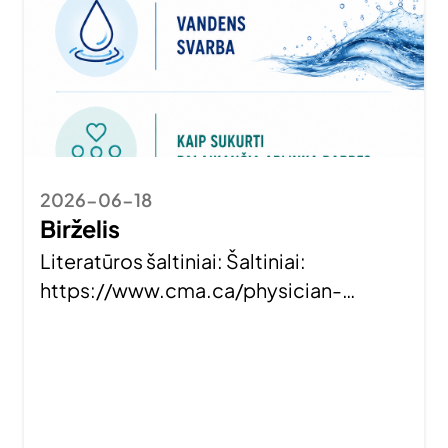
2026-06-18
Birželis
Literatūros šaltiniai: Šaltiniai:
https://www.cma.ca/physician-
wellness-hub/resources/conflict-
management-and-
prevention/hospitals-turning-team-
based-conflict-resolution
https://www.mdpi.com/1660-