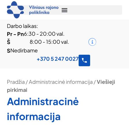
Darbo laikas:
6:30 - 20:00 val.
Pr - Pn
8:00 - 15:00 val.
Š
Nedirbame
S
+370 5 247 0027
Pradžia
/
Administracinė informacija
/
Viešieji
pirkimai
Administracinė
informacija