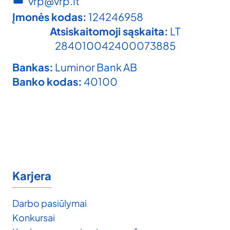
vrp@vrp.lt
Įmonės kodas:
124246958
Atsiskaitomoji sąskaita:
LT
284010042400073885
Bankas:
Luminor Bank AB
Banko kodas:
40100
Karjera
Darbo pasiūlymai
Konkursai