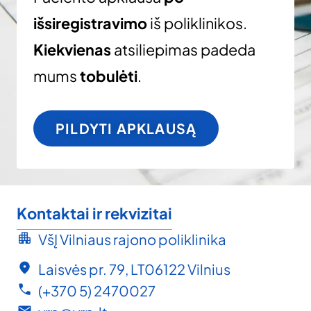
išsiregistravimo
iš poliklinikos.
Kiekvienas
atsiliepimas padeda
mums
tobulėti
.
PILDYTI APKLAUSĄ
Kontaktai ir rekvizitai
VšĮ Vilniaus rajono poliklinika
Laisvės pr. 79, LT06122 Vilnius
(+370 5) 2470027