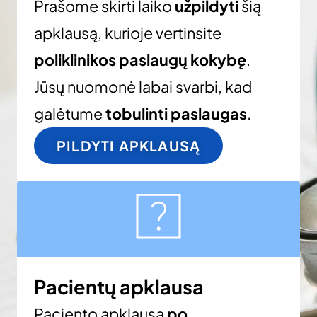
Prašome skirti laiko
užpildyti
šią
apklausą, kurioje vertinsite
poliklinikos paslaugų kokybę
.
Jūsų nuomonė labai svarbi, kad
galėtume
tobulinti paslaugas
.
PILDYTI APKLAUSĄ
Pacientų apklausa
Paciento apklausa
po