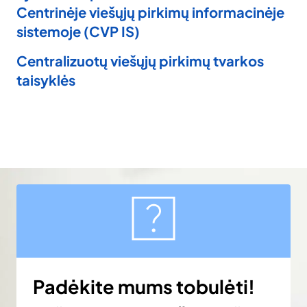
Centrinėje viešųjų pirkimų informacinėje
sistemoje (CVP IS)
Centralizuotų viešųjų pirkimų tvarkos
taisyklės
Padėkite mums tobulėti!