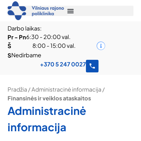
Darbo laikas:
6:30 - 20:00 val.
Pr - Pn
8:00 - 15:00 val.
Š
Nedirbame
S
+370 5 247 0027
Pradžia
/
Administracinė informacija
/
Finansinės ir veiklos ataskaitos
Administracinė
informacija