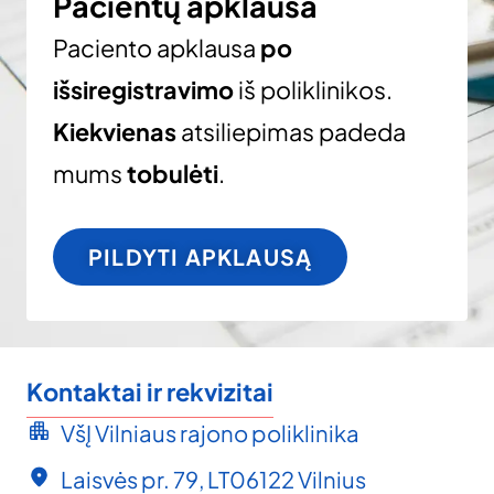
Pacientų apklausa
Paciento apklausa
po
išsiregistravimo
iš poliklinikos.
Kiekvienas
atsiliepimas padeda
mums
tobulėti
.
PILDYTI APKLAUSĄ
Kontaktai ir rekvizitai
VšĮ Vilniaus rajono poliklinika
Laisvės pr. 79, LT06122 Vilnius