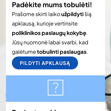
Padėkite mums tobulėti!
Prašome skirti laiko
užpildyti
šią
apklausą, kurioje vertinsite
poliklinikos paslaugų kokybę
.
Jūsų nuomonė labai svarbi, kad
galėtume
tobulinti paslaugas
.
PILDYTI APKLAUSĄ