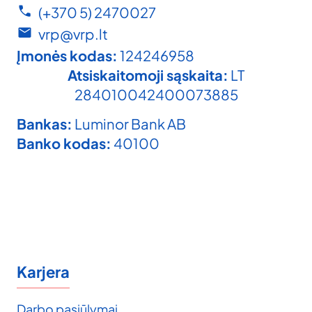
(+370 5) 2470027
vrp@vrp.lt
Įmonės kodas:
124246958
Atsiskaitomoji sąskaita:
LT
284010042400073885
Bankas:
Luminor Bank AB
Banko kodas:
40100
Karjera
Darbo pasiūlymai