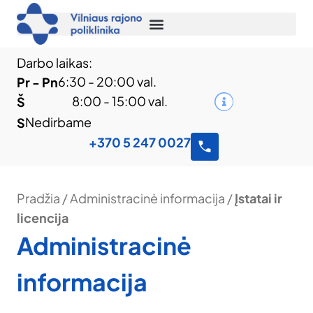
Darbo laikas:
6:30 - 20:00 val.
Pr - Pn
8:00 - 15:00 val.
Š
Nedirbame
S
+370 5 247 0027
Pradžia
/
Administracinė informacija
/
Įstatai ir
licencija
Administracinė
informacija