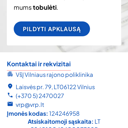
mums
tobulėti
.
PILDYTI APKLAUSĄ
Kontaktai ir rekvizitai
VšĮ Vilniaus rajono poliklinika
Laisvės pr. 79, LT06122 Vilnius
(+370 5) 2470027
vrp@vrp.lt
Įmonės kodas:
124246958
Atsiskaitomoji sąskaita:
LT