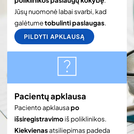
poliklinikos paslaugų kokybę
.
Jūsų nuomonė labai svarbi, kad
galėtume
tobulinti paslaugas
.
PILDYTI APKLAUSĄ
Pacientų apklausa
Paciento apklausa
po
išsiregistravimo
iš poliklinikos.
Kiekvienas
atsiliepimas padeda