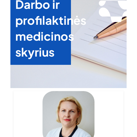
Darbo ir
profilaktinės
medicinos
skyrius