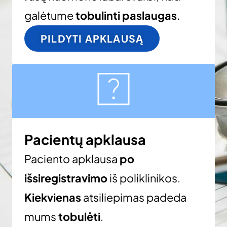
galėtume
tobulinti paslaugas
.
PILDYTI APKLAUSĄ
Pacientų apklausa
Paciento apklausa
po
išsiregistravimo
iš poliklinikos.
Kiekvienas
atsiliepimas padeda
mums
tobulėti
.