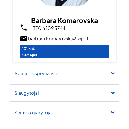
Barbara Komarovska
+370 6 109 5744
barbara.komarovska@vrp.lt
101 kab.
Vedėjas
Aviacijos specialistai
Slaugytojai
Šeimos gydytojai