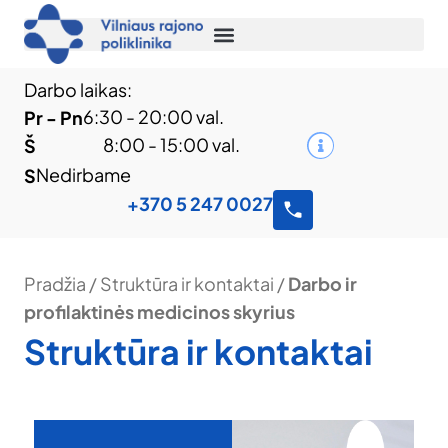
Darbo laikas:
6:30 - 20:00 val.
Pr - Pn
8:00 - 15:00 val.
Š
Nedirbame
S
+370 5 247 0027
Pradžia
/
Struktūra ir kontaktai
/
Darbo ir
profilaktinės medicinos skyrius
Struktūra ir kontaktai