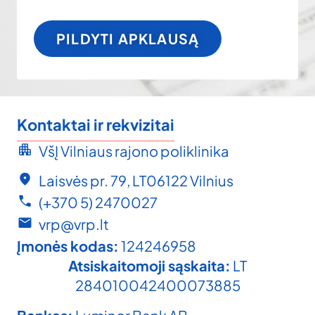
PILDYTI APKLAUSĄ
Kontaktai ir rekvizitai
VšĮ Vilniaus rajono poliklinika
Laisvės pr. 79, LT06122 Vilnius
(+370 5) 2470027
vrp@vrp.lt
Įmonės kodas:
124246958
Atsiskaitomoji sąskaita:
LT
284010042400073885