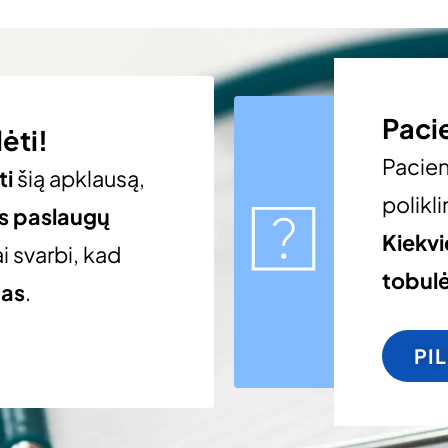
Paci
ėti!
Pacie
ti
šią apklausą,
polikli
os paslaugų
Kiekv
i svarbi, kad
tobulė
gas
.
PI