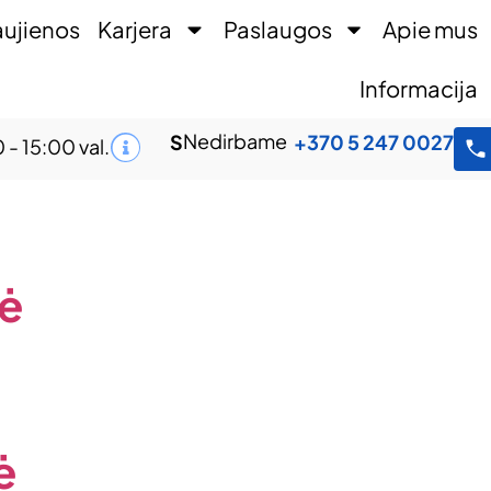
ujienos
Karjera
Paslaugos
Apie mus
Informacija
Nedirbame
S
+370 5 247 0027
 - 15:00 val.
ė
ė