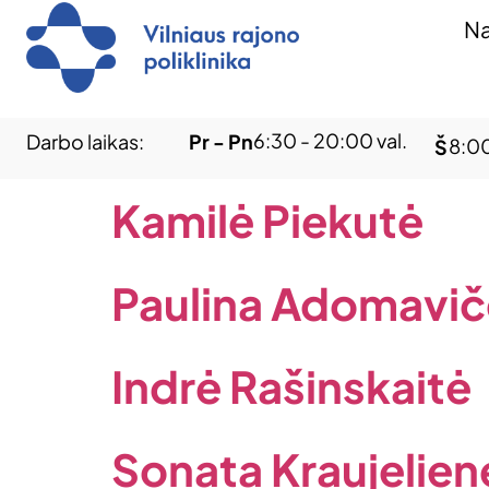
Na
6:30 - 20:00 val.
Darbo laikas:
Pr - Pn
8:00
Š
Kamilė Piekutė
Paulina Adomavič
Indrė Rašinskaitė
Sonata Kraujelien