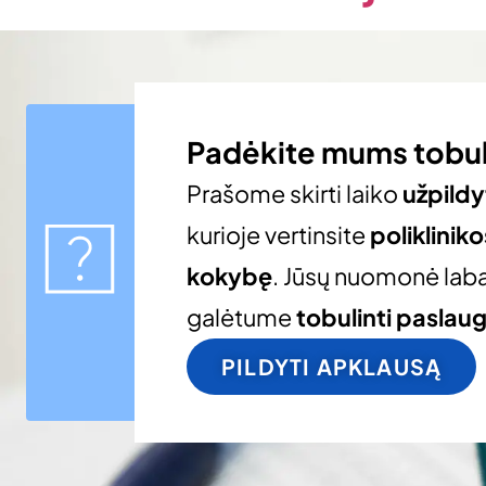
Padėkite mums tobul
Prašome skirti laiko
užpildy
kurioje vertinsite
poliklinik
kokybę
. Jūsų nuomonė laba
galėtume
tobulinti paslau
PILDYTI APKLAUSĄ