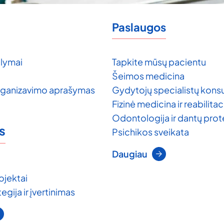
Paslaugos
lymai
Tapkite mūsų pacientu
Šeimos medicina
rganizavimo aprašymas
Gydytojų specialistų konsu
Fizinė medicina ir reabilitac
Odontologija ir dantų pro
s
Psichikos sveikata
Daugiau
ojektai
egija ir įvertinimas