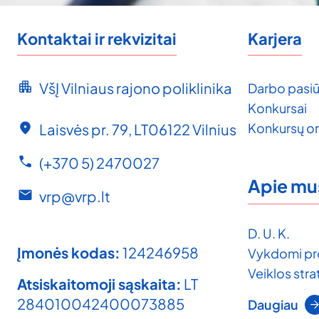
Kontaktai ir rekvizitai
Karjera
VšĮ Vilniaus rajono poliklinika
Darbo pasiū
Konkursai
Konkursų o
Laisvės pr. 79, LT06122 Vilnius
(+370 5) 2470027
Apie mu
vrp@vrp.lt
D. U. K.
Įmonės kodas:
124246958
Vykdomi pr
Veiklos strat
Atsiskaitomoji sąskaita:
LT
284010042400073885
Daugiau