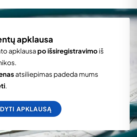
entų apklausa
nto apklausa
po išsiregistravimo
iš
nikos.
ienas
atsiliepimas padeda mums
ti
.
LDYTI APKLAUSĄ