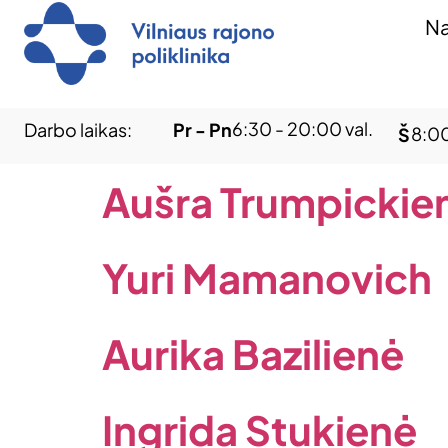
Na
6:30 - 20:00 val.
Darbo laikas:
Pr - Pn
8:00
Š
Aušra Trumpickie
Yuri Mamanovich
Aurika Bazilienė
Ingrida Stukienė