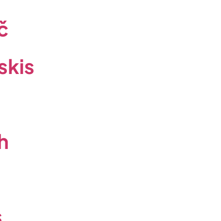
č
skis
h
s