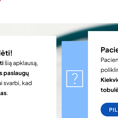
Paci
ėti!
Pacie
ti
šią apklausą,
polikli
os paslaugų
Kiekv
i svarbi, kad
tobulė
gas
.
PI