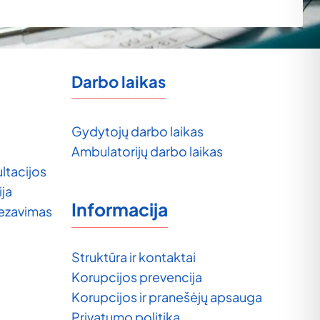
Darbo laikas
Gydytojų darbo laikas
Ambulatorijų darbo laikas
ltacijos
ija
Informacija
tezavimas
Struktūra ir kontaktai
Korupcijos prevencija
Korupcijos ir pranešėjų apsauga
Privatumo politika