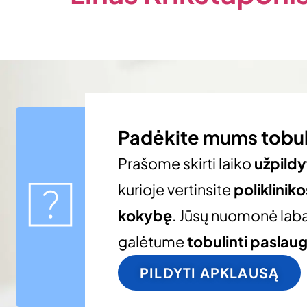
Padėkite mums tobul
Prašome skirti laiko
užpildy
kurioje vertinsite
poliklinik
kokybę
. Jūsų nuomonė laba
galėtume
tobulinti paslau
PILDYTI APKLAUSĄ