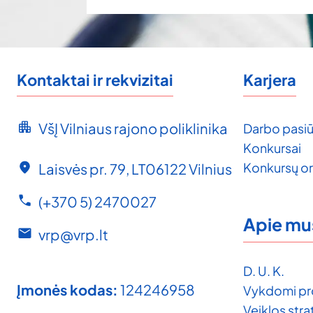
Kontaktai ir rekvizitai
Karjera
VšĮ Vilniaus rajono poliklinika
Darbo pasiū
Konkursai
Konkursų o
Laisvės pr. 79, LT06122 Vilnius
(+370 5) 2470027
Apie mu
vrp@vrp.lt
D. U. K.
Įmonės kodas:
124246958
Vykdomi pr
Veiklos strat