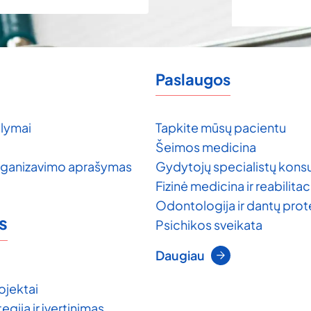
Paslaugos
lymai
Tapkite mūsų pacientu
Šeimos medicina
rganizavimo aprašymas
Gydytojų specialistų konsu
Fizinė medicina ir reabilitac
Odontologija ir dantų pro
s
Psichikos sveikata
Daugiau
ojektai
egija ir įvertinimas