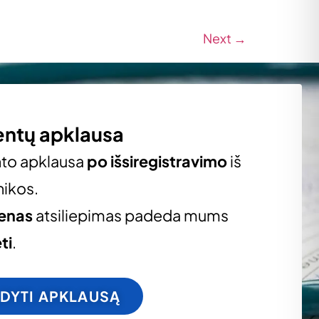
Next
→
entų apklausa
nto apklausa
po išsiregistravimo
iš
nikos.
ienas
atsiliepimas padeda mums
ti
.
LDYTI APKLAUSĄ