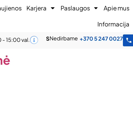
ujienos
Karjera
Paslaugos
Apie mus
Informacija
Nedirbame
S
+370 5 247 0027
 - 15:00 val.
nė