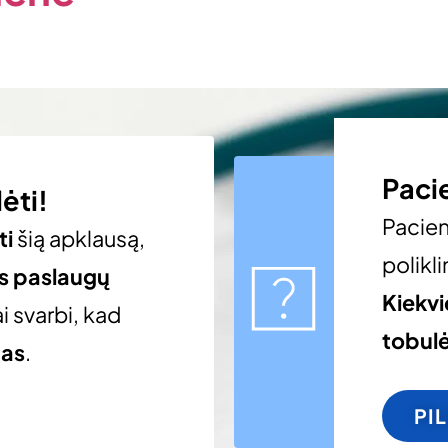
Paci
ėti!
Pacie
ti
šią apklausą,
polikli
os paslaugų
Kiekv
i svarbi, kad
tobulė
gas
.
PI