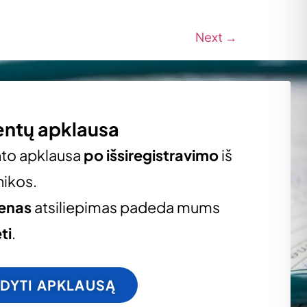
Next
→
entų apklausa
nto apklausa
po išsiregistravimo
iš
nikos.
ienas
atsiliepimas padeda mums
ti
.
LDYTI APKLAUSĄ