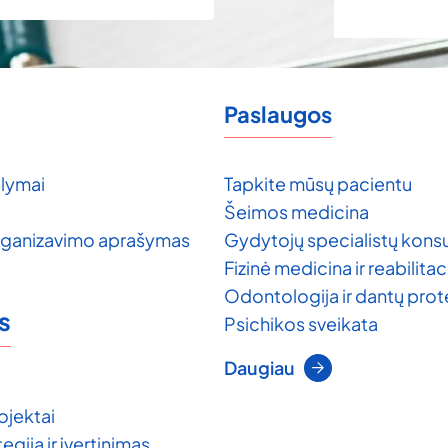
Paslaugos
lymai
Tapkite mūsų pacientu
Šeimos medicina
rganizavimo aprašymas
Gydytojų specialistų konsu
Fizinė medicina ir reabilitac
Odontologija ir dantų pro
s
Psichikos sveikata
Daugiau
ojektai
egija ir įvertinimas