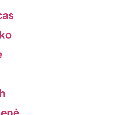
cas
nko
ė
ch
ienė