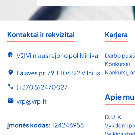
Kontaktai ir rekvizitai
Karjera
VšĮ Vilniaus rajono poliklinika
Darbo pasiū
Konkursai
Konkursų o
Laisvės pr. 79, LT06122 Vilnius
(+370 5) 2470027
Apie mu
vrp@vrp.lt
D. U. K.
Įmonės kodas:
124246958
Vykdomi pr
Veiklos strat