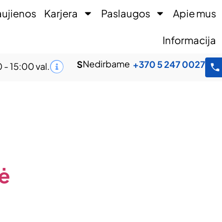
ujienos
Karjera
Paslaugos
Apie mus
Informacija
Nedirbame
S
+370 5 247 0027
 - 15:00 val.
ė