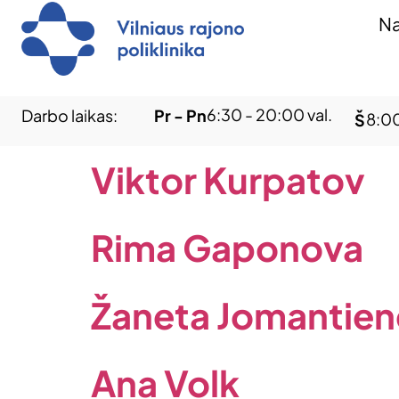
Na
6:30 - 20:00 val.
Darbo laikas:
Pr - Pn
8:00
Š
Viktor Kurpatov
Rima Gaponova
Žaneta Jomantien
Ana Volk