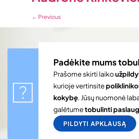
←
Previous
Padėkite mums tobul
Prašome skirti laiko
užpildy
kurioje vertinsite
poliklinik
kokybę
. Jūsų nuomonė laba
galėtume
tobulinti paslau
PILDYTI APKLAUSĄ