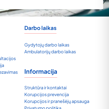
Darbo laikas
Gydytojų darbo laikas
Ambulatorijų darbo laikas
ltacijos
ija
Informacija
tezavimas
Struktūra ir kontaktai
Korupcijos prevencija
Korupcijos ir pranešėjų apsauga
Privatumo politika