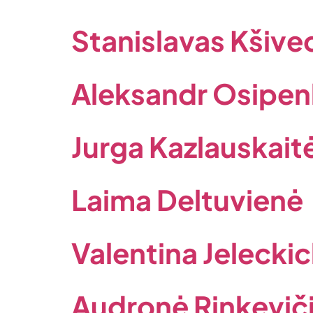
Stanislavas Kšive
Aleksandr Osipe
Jurga Kazlauskait
Laima Deltuvienė
Valentina Jelecki
Audronė Rinkevič