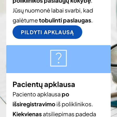
poliklinikos paslaugų kokybę
.
Jūsų nuomonė labai svarbi, kad
galėtume
tobulinti paslaugas
.
PILDYTI APKLAUSĄ
Pacientų apklausa
Paciento apklausa
po
išsiregistravimo
iš poliklinikos.
Kiekvienas
atsiliepimas padeda