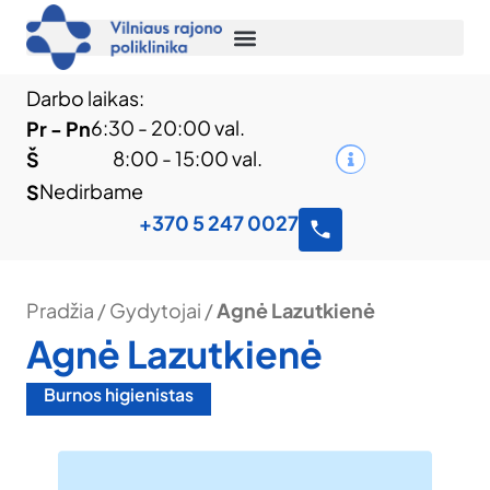
Darbo laikas:
6:30 - 20:00 val.
Pr - Pn
8:00 - 15:00 val.
Š
Nedirbame
S
+370 5 247 0027
Pradžia
/
Gydytojai
/
Agnė Lazutkienė
Agnė Lazutkienė
Burnos higienistas