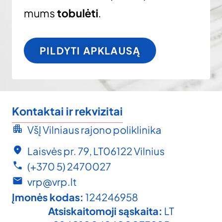
mums
tobulėti
.
PILDYTI APKLAUSĄ
Kontaktai ir rekvizitai
VšĮ Vilniaus rajono poliklinika
Laisvės pr. 79, LT06122 Vilnius
(+370 5) 2470027
vrp@vrp.lt
Įmonės kodas:
124246958
Atsiskaitomoji sąskaita:
LT