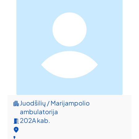
Juodšilių / Marijampolio
ambulatorija
202A kab.