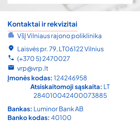
Kontaktai ir rekvizitai
VšĮ Vilniaus rajono poliklinika
Laisvės pr. 79, LT06122 Vilnius
(+370 5) 2470027
vrp@vrp.lt
Įmonės kodas:
124246958
Atsiskaitomoji sąskaita:
LT
284010042400073885
Bankas:
Luminor Bank AB
Banko kodas:
40100