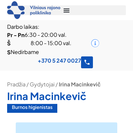
Darbo laikas:
6:30 - 20:00 val.
Pr - Pn
8:00 - 15:00 val.
Š
Nedirbame
S
+370 5 247 0027
Pradžia
/
Gydytojai
/
Irina Macinkevič
Irina Macinkevič
Burnos higienistas