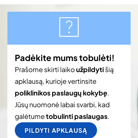
Padėkite mums tobulėti!
Prašome skirti laiko
užpildyti
šią
apklausą, kurioje vertinsite
poliklinikos paslaugų kokybę
.
Jūsų nuomonė labai svarbi, kad
galėtume
tobulinti paslaugas
.
PILDYTI APKLAUSĄ