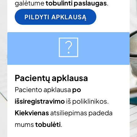
galėtume
tobulinti paslaugas
.
PILDYTI APKLAUSĄ
Pacientų apklausa
Paciento apklausa
po
išsiregistravimo
iš poliklinikos.
Kiekvienas
atsiliepimas padeda
mums
tobulėti
.