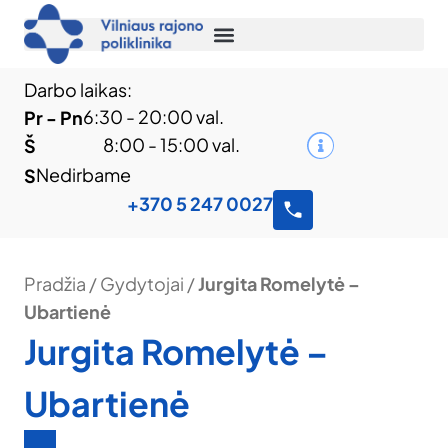
Darbo laikas:
6:30 - 20:00 val.
Pr - Pn
8:00 - 15:00 val.
Š
Nedirbame
S
+370 5 247 0027
Pradžia
/
Gydytojai
/
Jurgita Romelytė –
Ubartienė
Jurgita Romelytė –
Ubartienė