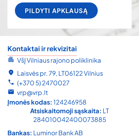
PILDYTI APKLAUSĄ
Kontaktai ir rekvizitai
VšĮ Vilniaus rajono poliklinika
Laisvės pr. 79, LT06122 Vilnius
(+370 5) 2470027
vrp@vrp.lt
Įmonės kodas:
124246958
Atsiskaitomoji sąskaita:
LT
284010042400073885
Bankas:
Luminor Bank AB