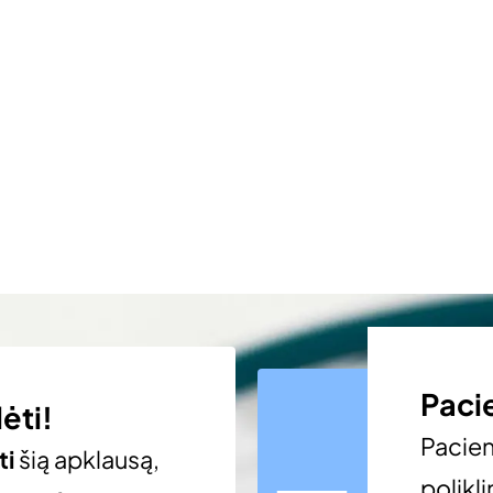
Paci
ėti!
Pacie
ti
šią apklausą,
polikli