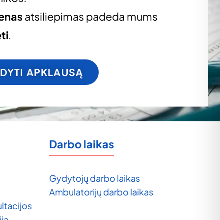
ienas
atsiliepimas padeda mums
ti
.
LDYTI APKLAUSĄ
Darbo laikas
Gydytojų darbo laikas
Ambulatorijų darbo laikas
ltacijos
ija