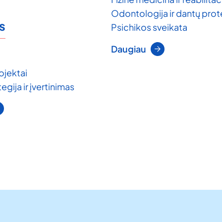
Odontologija ir dantų pro
s
Psichikos sveikata
Daugiau
ojektai
egija ir įvertinimas