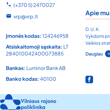
(+370 5) 2470027
Apie mu
vrp@vrp.lt
D. U. K.
Įmonės kodas:
124246958
Vykdomi pr
Veiklos strat
Atsiskaitomoji sąskaita:
LT
284010042400073885
Daugiau
Bankas:
Luminor Bank AB
Banko kodas:
40100