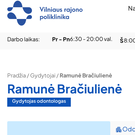
Na
6:30 - 20:00 val.
Darbo laikas:
Pr - Pn
8:00
Š
Pradžia
/
Gydytojai
/
Ramunė Bračiulienė
Ramunė Bračiulienė
Gydytojas odontologas
Odon