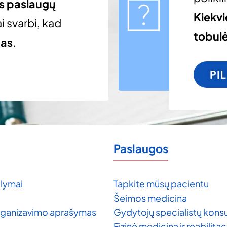
os paslaugų
Kiekv
i svarbi, kad
tobulė
gas
.
PI
Paslaugos
lymai
Tapkite mūsų pacientu
Šeimos medicina
rganizavimo aprašymas
Gydytojų specialistų konsu
Fizinė medicina ir reabilitac