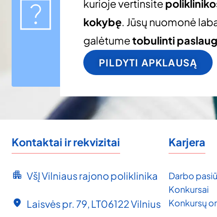
kurioje vertinsite
poliklinik
kokybę
. Jūsų nuomonė laba
galėtume
tobulinti paslau
PILDYTI APKLAUSĄ
Kontaktai ir rekvizitai
Karjera
VšĮ Vilniaus rajono poliklinika
Darbo pasiū
Konkursai
Konkursų o
Laisvės pr. 79, LT06122 Vilnius