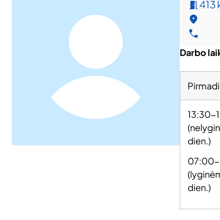
413 
Darbo lai
Pirmadi
13:30-
(nelygi
dien.)
07:00-
(lyginė
dien.)