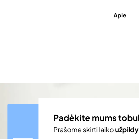
Apie
Padėkite mums tobul
Prašome skirti laiko
užpildy