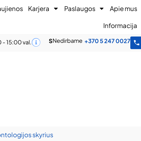
ujienos
Karjera
Paslaugos
Apie mus
Informacija
Nedirbame
S
+370 5 247 0027
 - 15:00 val.
tologijos skyrius