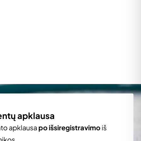
entų apklausa
nto apklausa
po išsiregistravimo
iš
nikos.