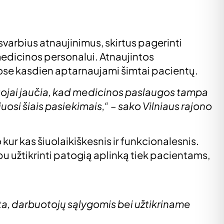
 svarbius atnaujinimus, skirtus pagerinti
edicinos personalui. Atnaujintos
ose kasdien aptarnaujami šimtai pacientų.
entojai jaučia, kad medicinos paslaugos tampa
uosi šiais pasiekimais,“ – sako Vilniaus rajono
ur kas šiuolaikiškesnis ir funkcionalesnis.
bu užtikrinti patogią aplinką tiek pacientams,
ta, darbuotojų sąlygomis bei užtikriname