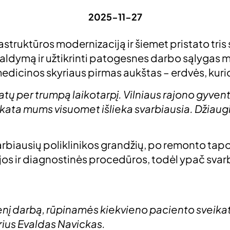
2025-11-27
rastruktūros modernizaciją ir šiemet pristato tris
aldymą ir užtikrinti patogesnes darbo sąlygas m
edicinos skyriaus pirmas aukštas – erdvės, kuri
tatų per trumpą laikotarpį. Vilniaus rajono gyv
eikata mums visuomet išlieka svarbiausia. Džiaugi
rbiausių poliklinikos grandžių, po remonto tapo k
ijos ir diagnostinės procedūros, todėl ypač svar
ienį darbą, rūpinamės kiekvieno paciento sveika
rius Evaldas Navickas.