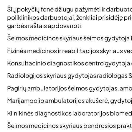
Šių pokyčių fone džiugu pažymėti ir darbuotoj
poliklinikos darbuotojai, ženkliai prisidėję 
garbės raštais apdovanoti:
Šeimos medicinos skyriaus šeimos gydytoja 
Fizinės medicinos ir reabilitacijos skyriaus v
Konsultacinio diagnostikos centro gydytoja
Radiologijos skyriaus gydytojas radiologas 
Pagirių ambulatorijos šeimos gydytojas, ambu
Marijampolio ambulatorijos akušerė, gydyt
Klinikinės diagnostikos laboratorijos biome
Šeimos medicinos skyriaus bendrosios prakti