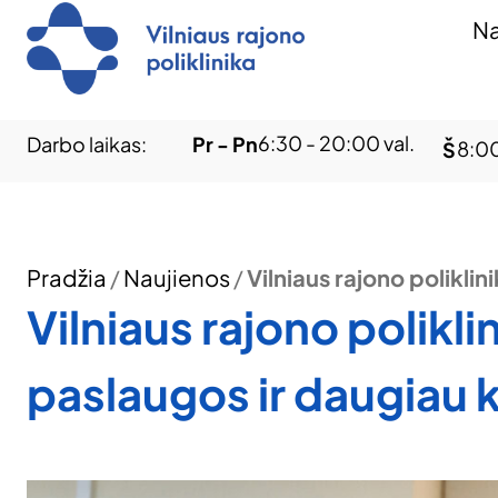
Na
6:30 - 20:00 val.
Darbo laikas:
Pr - Pn
8:00
Š
Pradžia
/
Naujienos
/
Vilniaus rajono polikl
Vilniaus rajono polikl
paslaugos ir daugiau