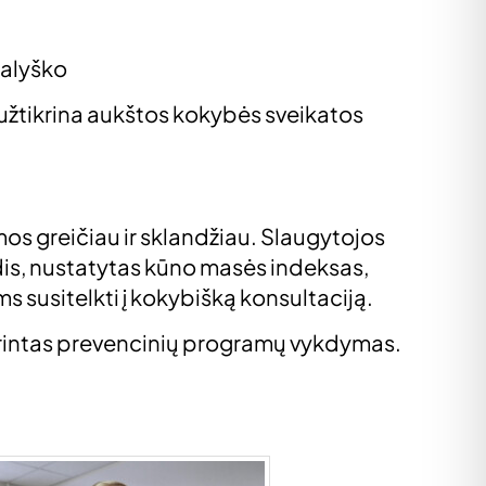
Malyško
 užtikrina aukštos kokybės sveikatos
s greičiau ir sklandžiau. Slaugytojos
dis, nustatytas kūno masės indeksas,
s susitelkti į kokybišką konsultaciją.
iprintas prevencinių programų vykdymas.