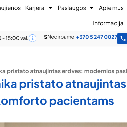
ujienos
Karjera
Paslaugos
Apie mus
Informacija
Nedirbame
S
+370 5 247 0027
 - 15:00 val.
inika pristato atnaujintas erdves: modernios p
inika pristato atnaujint
 komforto pacientams