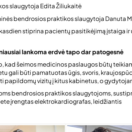
s slaugytoja Edita Žiliukaitė
inės bendrosios praktikos slaugytoja Danuta 
asdien stiprina pacientų pasitikėjimą įstaiga ir
žniausiai lankoma erdvė tapo dar patogesnė
p, kad šeimos medicinos paslaugos būtų teikiamo
u gali būti pamatuotas ūgis, svoris, kraujospū
ti papildomų vizitų į kitus kabinetus, o gydytojam
nčioms bendrosios praktikos slaugytojoms, sust
te įrengtas elektrokardiografas, leidžiantis