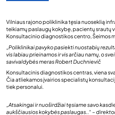
Vilniaus rajono poliklinika tęsia nuoseklią inf
teikiamų paslaugų kokybę, pacientų srautų v
Konsultacinio diagnostikos centro, Šeimos m
„Poliklinikai pavyko pasiekti nuostabių rezul
vis labiau prieinamos ir vis arčiau namų, o sv
savivaldybės meras Robert Duchnievič
Konsultacinis diagnostikos centras, viena sva
Čia atliekamos įvairios specialistų konsultac
tiek personalui
.
„Atsakingai ir nuoširdžiai tęsiame savo kasd
aukščiausios kokybės paslaugas..“ – direkto