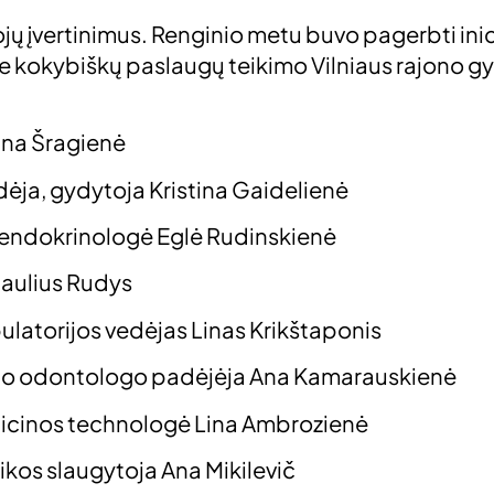
ų įvertinimus. Renginio metu buvo pagerbti inici
prie kokybiškų paslaugų teikimo Vilniaus rajono 
Ina Šragienė
edėja, gydytoja Kristina Gaidelienė
 endokrinologė Eglė Rudinskienė
Saulius Rudys
latorijos vedėjas Linas Krikštaponis
ojo odontologo padėjėja Ana Kamarauskienė
dicinos technologė Lina Ambrozienė
kos slaugytoja Ana Mikilevič