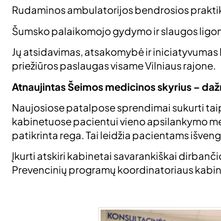
Rudaminos ambulatorijos bendrosios praktiko
Šumsko palaikomojo gydymo ir slaugos ligon
Jų atsidavimas, atsakomybė ir iniciatyvumas k
priežiūros paslaugas visame Vilniaus rajone.
Atnaujintas Šeimos medicinos skyrius – da
Naujosiose patalpose sprendimai sukurti tai
kabinetuose pacientui vieno apsilankymo met
patikrinta rega. Tai leidžia pacientams išveng
Įkurti atskiri kabinetai savarankiškai dirba
Prevencinių programų koordinatoriaus kabine