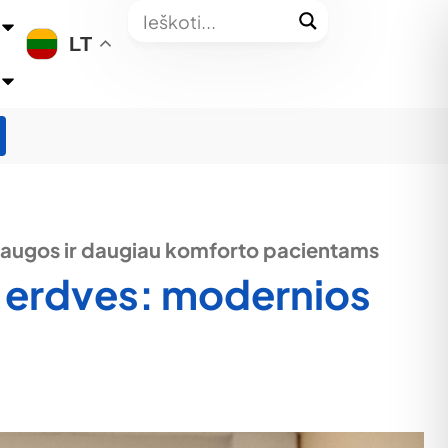
LT
aslaugos ir daugiau komforto pacientams
as erdves: modernios