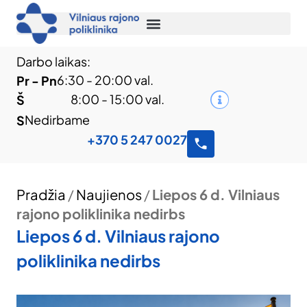
Darbo laikas:
6:30 - 20:00 val.
Pr - Pn
8:00 - 15:00 val.
Š
Nedirbame
S
+370 5 247 0027
Pradžia
/
Naujienos
/
Liepos 6 d. Vilniaus
rajono poliklinika nedirbs
Liepos 6 d. Vilniaus rajono
poliklinika nedirbs