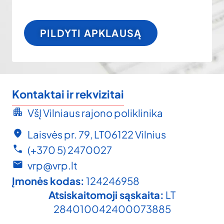
PILDYTI APKLAUSĄ
Kontaktai ir rekvizitai
VšĮ Vilniaus rajono poliklinika
Laisvės pr. 79, LT06122 Vilnius
(+370 5) 2470027
vrp@vrp.lt
Įmonės kodas:
124246958
Atsiskaitomoji sąskaita:
LT
284010042400073885