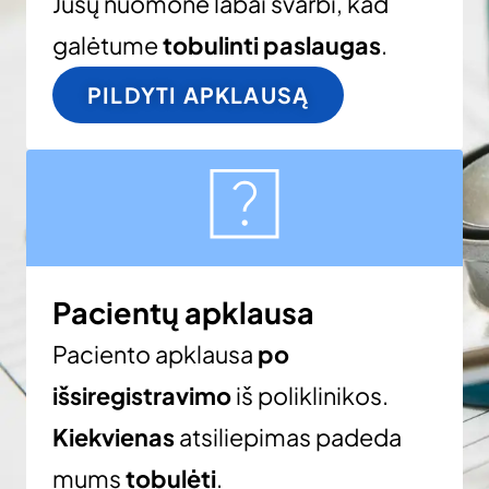
Jūsų nuomonė labai svarbi, kad
galėtume
tobulinti paslaugas
.
PILDYTI APKLAUSĄ
Pacientų apklausa
Paciento apklausa
po
išsiregistravimo
iš poliklinikos.
Kiekvienas
atsiliepimas padeda
mums
tobulėti
.