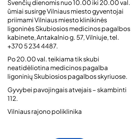
Švenčių dienomis nuo 10.00 iki 20.00 val.
ūmiai susirgę Vilniaus miesto gyventojai
priimami Vilniaus miesto klinikinės
ligoninės Skubiosios medicinos pagalbos
kabinete, Antakalnio g. 57, Vilniuje, tel.
+370 5 234 4487.
Po 20.00 val. teikiama tik skubi
neatidėliotina medicinos pagalba
ligoninių Skubiosios pagalbos skyriuose.
Gyvybei pavojingais atvejais – skambinti
112.
Vilniaus rajono poliklinika