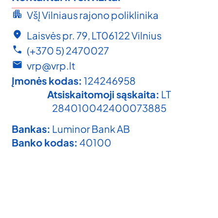
VšĮ Vilniaus rajono poliklinika
Laisvės pr. 79, LT06122 Vilnius
(+370 5) 2470027
vrp@vrp.lt
Įmonės kodas:
124246958
Atsiskaitomoji sąskaita:
LT
284010042400073885
Bankas:
Luminor Bank AB
Banko kodas:
40100