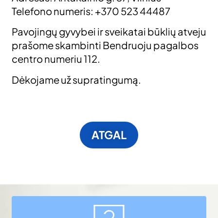
Telefono numeris: +370 523 44487
Pavojingų gyvybei ir sveikatai būklių atveju
prašome skambinti Bendruoju pagalbos
centro numeriu 112.
Dėkojame už supratingumą.
ATGAL