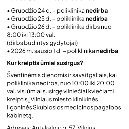
• Gruodžio 24 d. – poliklinika
nedirba
• Gruodžio 25 d. – poliklinika
nedirba
• Gruodžio 26 d. – poliklinika dirbs nuo
8:00 iki 13:00 val.
(dirbs budintys gydytojai)
• 2026 m. sausio 1 d. – poliklinika
nedirba
Kur kreiptis ūmiai susirgus?
Šventinėmis dienomis ir savaitgaliais, kai
poliklinika nedirba, nuo 10:00 iki 20:00
val. visi ūmiai susirgę vilniečiai kviečiami
kreiptis į Vilniaus miesto klinikinės
ligoninės Skubiosios medicinos pagalbos
kabinetą.
Adresas: Antakalnio g. 57, Vilnius