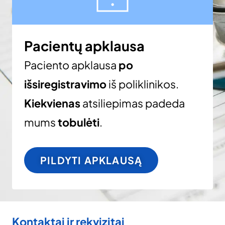
Pacientų apklausa
Paciento apklausa
po
išsiregistravimo
iš poliklinikos.
Kiekvienas
atsiliepimas padeda
mums
tobulėti
.
PILDYTI APKLAUSĄ
Kontaktai ir rekvizitai