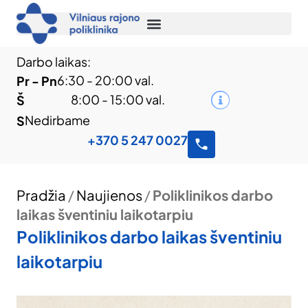
Darbo laikas:
6:30 - 20:00 val.
Pr - Pn
8:00 - 15:00 val.
Š
Nedirbame
S
+370 5 247 0027
Pradžia
/
Naujienos
/
Poliklinikos darbo
laikas šventiniu laikotarpiu
Poliklinikos darbo laikas šventiniu
laikotarpiu